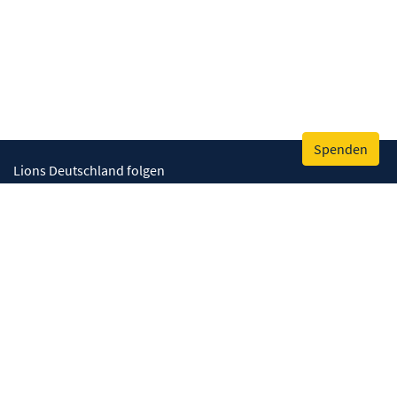
Spenden
Lions Deutschland folgen
Wir helfen
Augenlicht retten
Lebenskompetenzen stärken
Umwelt bewahren
Gesundheit fördern
Humanitäre Hilfe