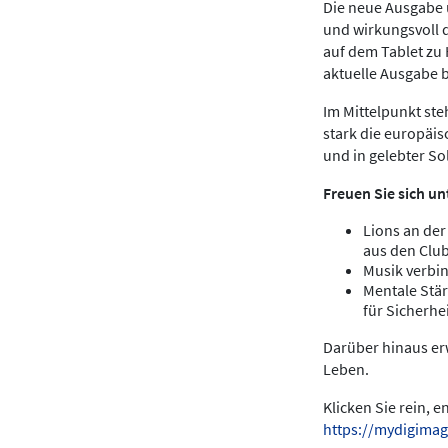
Die neue Ausgabe u
und wirkungsvoll 
auf dem Tablet zu
aktuelle Ausgabe 
Im Mittelpunkt ste
stark die europäis
und in gelebter Sol
Freuen Sie sich un
Lions an der
aus den Clu
Musik verbin
Mentale Stär
für Sicherhei
Darüber hinaus erw
Leben.
Klicken Sie rein, 
https://mydigimag