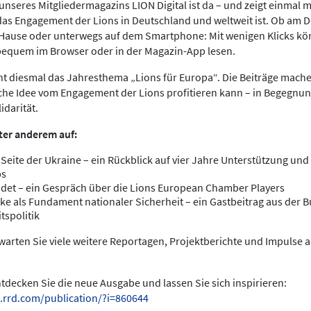
nseres Mitgliedermagazins LION Digital ist da – und zeigt einmal meh
das Engagement der Lions in Deutschland und weltweit ist. Ob am 
 Hause oder unterwegs auf dem Smartphone: Mit wenigen Klicks kö
bequem im Browser oder in der Magazin-App lesen.
ht diesmal das Jahresthema „Lions für Europa“. Die Beiträge mache
che Idee vom Engagement der Lions profitieren kann – in Begegnun
idarität.
ter anderem auf:
 Seite der Ukraine – ein Rückblick auf vier Jahre Unterstützung und 
bs
det – ein Gespräch über die Lions European Chamber Players
ke als Fundament nationaler Sicherheit – ein Gastbeitrag aus der
tspolitik
arten Sie viele weitere Reportagen, Projektberichte und Impulse 
entdecken Sie die neue Ausgabe und lassen Sie sich inspirieren:
.rrd.com/publication/?i=860644