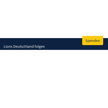
Spenden
Lions Deutschland folgen
Wir helfen
Augenlicht retten
Lebenskompetenzen stärken
Umwelt bewahren
Gesundheit fördern
Humanitäre Hilfe