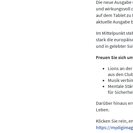
Die neue Ausgabe u
und wirkungsvoll 
auf dem Tablet zu
aktuelle Ausgabe 
Im Mittelpunkt ste
stark die europäis
und in gelebter Sol
Freuen Sie sich un
Lions an der
aus den Clu
Musik verbin
Mentale Stär
für Sicherhei
Darüber hinaus erw
Leben.
Klicken Sie rein, 
https://mydigimag