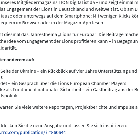
nseres Mitgliedermagazins LION Digital ist da – und zeigt einmal meh
das Engagement der Lions in Deutschland und weltweit ist. Ob am 
 Hause oder unterwegs auf dem Smartphone: Mit wenigen Klicks kö
bequem im Browser oder in der Magazin-App lesen.
ht diesmal das Jahresthema „Lions für Europa“. Die Beiträge mache
che Idee vom Engagement der Lions profitieren kann – in Begegnun
idarität.
ter anderem auf:
 Seite der Ukraine – ein Rückblick auf vier Jahre Unterstützung und 
bs
det – ein Gespräch über die Lions European Chamber Players
ke als Fundament nationaler Sicherheit – ein Gastbeitrag aus der
tspolitik
arten Sie viele weitere Reportagen, Projektberichte und Impulse 
entdecken Sie die neue Ausgabe und lassen Sie sich inspirieren:
.rrd.com/publication/?i=860644