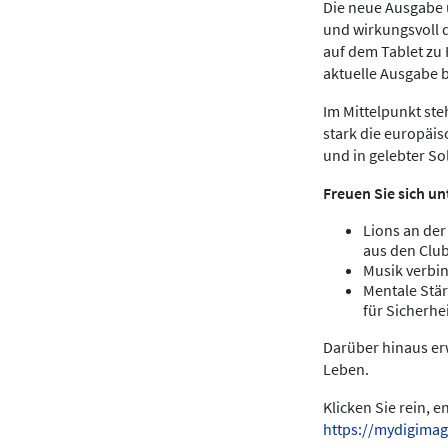
Die neue Ausgabe u
und wirkungsvoll 
auf dem Tablet zu
aktuelle Ausgabe 
Im Mittelpunkt ste
stark die europäis
und in gelebter Sol
Freuen Sie sich un
Lions an der
aus den Clu
Musik verbin
Mentale Stär
für Sicherhei
Darüber hinaus erw
Leben.
Klicken Sie rein, 
https://mydigimag