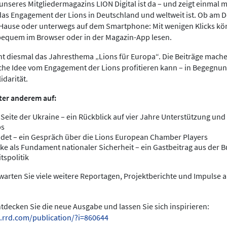
nseres Mitgliedermagazins LION Digital ist da – und zeigt einmal meh
das Engagement der Lions in Deutschland und weltweit ist. Ob am 
 Hause oder unterwegs auf dem Smartphone: Mit wenigen Klicks kö
bequem im Browser oder in der Magazin-App lesen.
ht diesmal das Jahresthema „Lions für Europa“. Die Beiträge mache
che Idee vom Engagement der Lions profitieren kann – in Begegnun
idarität.
ter anderem auf:
 Seite der Ukraine – ein Rückblick auf vier Jahre Unterstützung und 
bs
det – ein Gespräch über die Lions European Chamber Players
ke als Fundament nationaler Sicherheit – ein Gastbeitrag aus der
tspolitik
arten Sie viele weitere Reportagen, Projektberichte und Impulse 
entdecken Sie die neue Ausgabe und lassen Sie sich inspirieren:
.rrd.com/publication/?i=860644