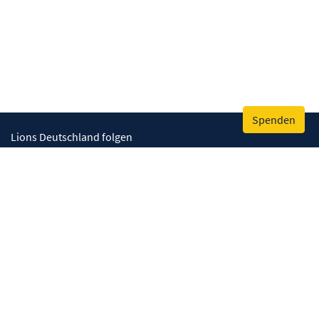
Spenden
Lions Deutschland folgen
Wir helfen
Augenlicht retten
Lebenskompetenzen stärken
Umwelt bewahren
Gesundheit fördern
Humanitäre Hilfe