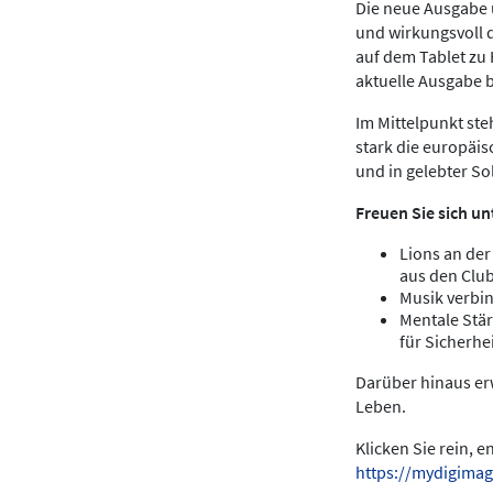
Die neue Ausgabe u
und wirkungsvoll 
auf dem Tablet zu
aktuelle Ausgabe 
Im Mittelpunkt ste
stark die europäis
und in gelebter Sol
Freuen Sie sich un
Lions an der
aus den Clu
Musik verbin
Mentale Stär
für Sicherhei
Darüber hinaus erw
Leben.
Klicken Sie rein, 
https://mydigimag