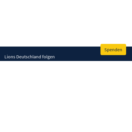
Spenden
Lions Deutschland folgen
Wir helfen
Augenlicht retten
Lebenskompetenzen stärken
Umwelt bewahren
Gesundheit fördern
Humanitäre Hilfe