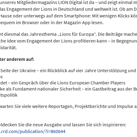
nseres Mitgliedermagazins LION Digital ist da – und zeigt einmal meh
das Engagement der Lions in Deutschland und weltweit ist. Ob am 
 Hause oder unterwegs auf dem Smartphone: Mit wenigen Klicks kö
bequem im Browser oder in der Magazin-App lesen.
ht diesmal das Jahresthema „Lions für Europa“. Die Beiträge mache
che Idee vom Engagement der Lions profitieren kann – in Begegnun
idarität.
ter anderem auf:
 Seite der Ukraine – ein Rückblick auf vier Jahre Unterstützung und 
bs
det – ein Gespräch über die Lions European Chamber Players
ke als Fundament nationaler Sicherheit – ein Gastbeitrag aus der
tspolitik
arten Sie viele weitere Reportagen, Projektberichte und Impulse 
entdecken Sie die neue Ausgabe und lassen Sie sich inspirieren:
.rrd.com/publication/?i=860644