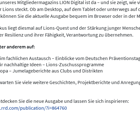
nseres Mitgliedermagazins LION Digital ist da – und sie zeigt, wie v
 Lions steckt. Ob am Desktop, auf dem Tablet oder unterwegs au
s können Sie die aktuelle Ausgabe bequem im Browser oder in der 
us liegt diesmal auf Lions-Quest und der Stärkung junger Menschen
rer Resilienz und ihrer Fähigkeit, Verantwortung zu übernehmen.
ter anderem auf:
im fachlichen Austausch – Einblicke vom Deutschen Präventionstag
ür nachhaltige Ideen – Lions-Zuschussprogramme
opa – Jumelageberichte aus Clubs und Distrikten
warten Sie viele weitere Geschichten, Projektberichte und Anregu
entdecken Sie die neue Ausgabe und lassen Sie sich inspirieren:
.rrd.com/publication/?i=864760