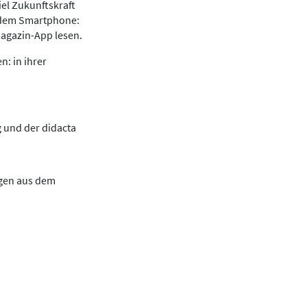
iel Zukunftskraft
f dem Smartphone:
Magazin-App lesen.
: in ihrer
 und der didacta
ngen aus dem