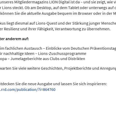
nseres Mitgliedermagazins LION Digital ist da – und sie zeigt, wie v
 Lions steckt. Ob am Desktop, auf dem Tablet oder unterwegs au
s können Sie die aktuelle Ausgabe bequem im Browser oder in der 
us liegt diesmal auf Lions-Quest und der Stärkung junger Menschen
rer Resilienz und ihrer Fähigkeit, Verantwortung zu übernehmen.
ter anderem auf:
im fachlichen Austausch – Einblicke vom Deutschen Präventionstag
ür nachhaltige Ideen – Lions-Zuschussprogramme
opa – Jumelageberichte aus Clubs und Distrikten
warten Sie viele weitere Geschichten, Projektberichte und Anregu
entdecken Sie die neue Ausgabe und lassen Sie sich inspirieren:
.rrd.com/publication/?i=864760