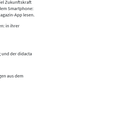
iel Zukunftskraft
f dem Smartphone:
Magazin-App lesen.
: in ihrer
 und der didacta
ngen aus dem