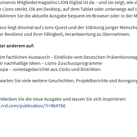
nseres Mitgliedermagazins LION Digital ist da – und sie zeigt, wie v
 Lions steckt. Ob am Desktop, auf dem Tablet oder unterwegs au
s können Sie die aktuelle Ausgabe bequem im Browser oder in der 
us liegt diesmal auf Lions-Quest und der Stärkung junger Menschen
rer Resilienz und ihrer Fähigkeit, Verantwortung zu übernehmen.
ter anderem auf:
im fachlichen Austausch – Einblicke vom Deutschen Präventionstag
ür nachhaltige Ideen – Lions-Zuschussprogramme
opa – Jumelageberichte aus Clubs und Distrikten
warten Sie viele weitere Geschichten, Projektberichte und Anregu
entdecken Sie die neue Ausgabe und lassen Sie sich inspirieren:
.rrd.com/publication/?i=864760