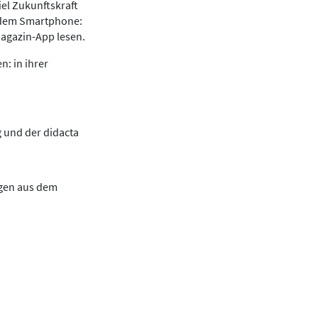
iel Zukunftskraft
f dem Smartphone:
Magazin-App lesen.
: in ihrer
 und der didacta
ngen aus dem