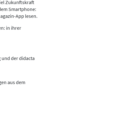
iel Zukunftskraft
f dem Smartphone:
Magazin-App lesen.
: in ihrer
 und der didacta
ngen aus dem