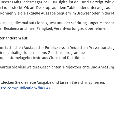
nseres Mitgliedermagazins LION Digital ist da – und sie zeigt, wie v
 Lions steckt. Ob am Desktop, auf dem Tablet oder unterwegs au
s können Sie die aktuelle Ausgabe bequem im Browser oder in der 
us liegt diesmal auf Lions-Quest und der Stärkung junger Menschen
rer Resilienz und ihrer Fähigkeit, Verantwortung zu übernehmen.
ter anderem auf:
im fachlichen Austausch – Einblicke vom Deutschen Präventionstag
ür nachhaltige Ideen – Lions-Zuschussprogramme
opa – Jumelageberichte aus Clubs und Distrikten
warten Sie viele weitere Geschichten, Projektberichte und Anregu
entdecken Sie die neue Ausgabe und lassen Sie sich inspirieren:
.rrd.com/publication/?i=864760