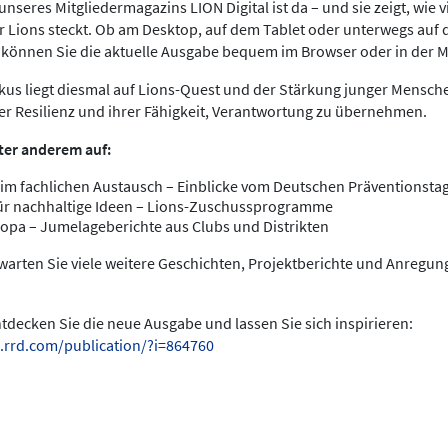
nseres Mitgliedermagazins LION Digital ist da – und sie zeigt, wie v
 Lions steckt. Ob am Desktop, auf dem Tablet oder unterwegs au
s können Sie die aktuelle Ausgabe bequem im Browser oder in der 
us liegt diesmal auf Lions-Quest und der Stärkung junger Menschen
rer Resilienz und ihrer Fähigkeit, Verantwortung zu übernehmen.
ter anderem auf:
im fachlichen Austausch – Einblicke vom Deutschen Präventionstag
ür nachhaltige Ideen – Lions-Zuschussprogramme
opa – Jumelageberichte aus Clubs und Distrikten
warten Sie viele weitere Geschichten, Projektberichte und Anregu
entdecken Sie die neue Ausgabe und lassen Sie sich inspirieren:
.rrd.com/publication/?i=864760