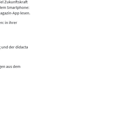
iel Zukunftskraft
f dem Smartphone:
Magazin-App lesen.
: in ihrer
 und der didacta
ngen aus dem