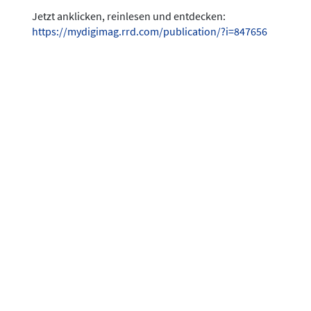
Jetzt anklicken, reinlesen und entdecken:
https://mydigimag.rrd.com/publication/?i=847656