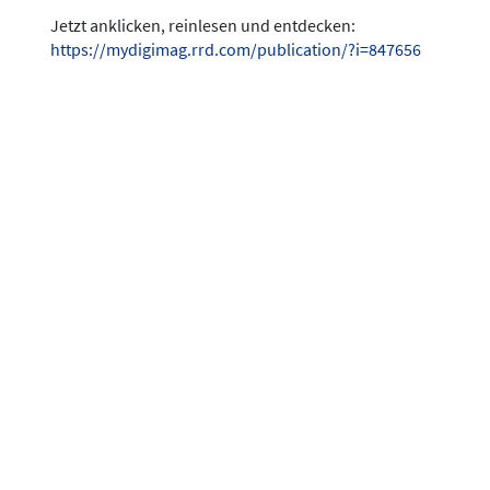
Jetzt anklicken, reinlesen und entdecken:
https://mydigimag.rrd.com/publication/?i=847656