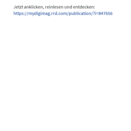
Jetzt anklicken, reinlesen und entdecken:
https://mydigimag.rrd.com/publication/?i=847656