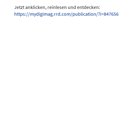
Jetzt anklicken, reinlesen und entdecken:
https://mydigimag.rrd.com/publication/?i=847656