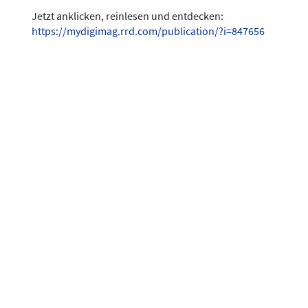
Jetzt anklicken, reinlesen und entdecken:
https://mydigimag.rrd.com/publication/?i=847656