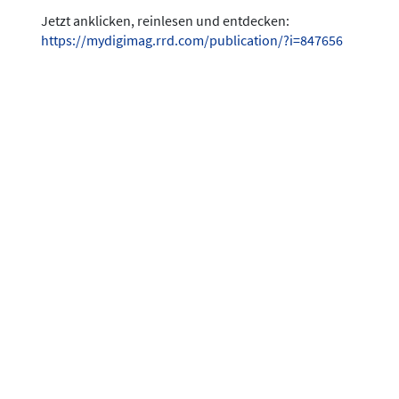
Jetzt anklicken, reinlesen und entdecken:
https://mydigimag.rrd.com/publication/?i=847656