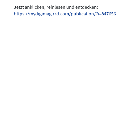
Jetzt anklicken, reinlesen und entdecken:
https://mydigimag.rrd.com/publication/?i=847656