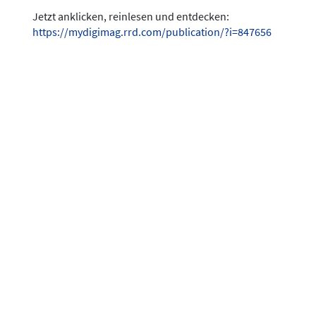
Jetzt anklicken, reinlesen und entdecken:
https://mydigimag.rrd.com/publication/?i=847656