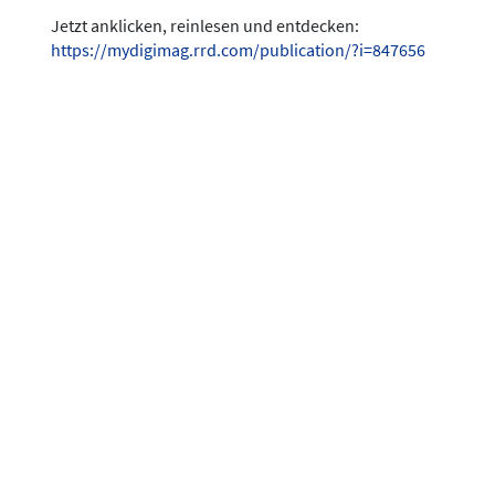
Jetzt anklicken, reinlesen und entdecken:
https://mydigimag.rrd.com/publication/?i=847656