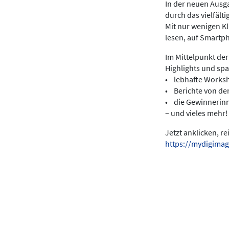
In der neuen Ausga
durch das vielfält
Mit nur wenigen K
lesen, auf Smartp
Im Mittelpunkt der
Highlights und sp
• lebhafte Works
• Berichte von de
• die Gewinnerin
– und vieles mehr!
Jetzt anklicken, r
https://mydigimag