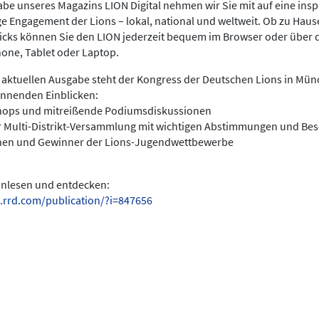
be unseres Magazins LION Digital nehmen wir Sie mit auf eine insp
ige Engagement der Lions – lokal, national und weltweit. Ob zu Hau
licks können Sie den LION jederzeit bequem im Browser oder über 
hone, Tablet oder Laptop.
 aktuellen Ausgabe steht der Kongress der Deutschen Lions in Münc
annenden Einblicken:
hops und mitreißende Podiumsdiskussionen
r Multi-Distrikt-Versammlung mit wichtigen Abstimmungen und Be
nen und Gewinner der Lions-Jugendwettbewerbe
einlesen und entdecken:
.rrd.com/publication/?i=847656