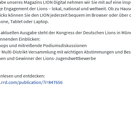
be unseres Magazins LION Digital nehmen wir Sie mit auf eine insp
ige Engagement der Lions – lokal, national und weltweit. Ob zu Hau
licks können Sie den LION jederzeit bequem im Browser oder über 
hone, Tablet oder Laptop.
 aktuellen Ausgabe steht der Kongress der Deutschen Lions in Münc
annenden Einblicken:
hops und mitreißende Podiumsdiskussionen
r Multi-Distrikt-Versammlung mit wichtigen Abstimmungen und Be
nen und Gewinner der Lions-Jugendwettbewerbe
einlesen und entdecken:
.rrd.com/publication/?i=847656