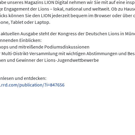
be unseres Magazins LION Digital nehmen wir Sie mit auf eine insp
ige Engagement der Lions – lokal, national und weltweit. Ob zu Hau
licks können Sie den LION jederzeit bequem im Browser oder über 
hone, Tablet oder Laptop.
 aktuellen Ausgabe steht der Kongress der Deutschen Lions in Münc
annenden Einblicken:
hops und mitreißende Podiumsdiskussionen
r Multi-Distrikt-Versammlung mit wichtigen Abstimmungen und Be
nen und Gewinner der Lions-Jugendwettbewerbe
einlesen und entdecken:
.rrd.com/publication/?i=847656