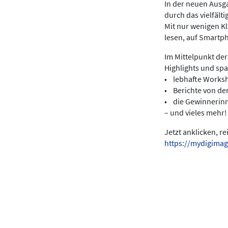
In der neuen Ausga
durch das vielfält
Mit nur wenigen K
lesen, auf Smartp
Im Mittelpunkt der
Highlights und sp
• lebhafte Works
• Berichte von de
• die Gewinnerin
– und vieles mehr!
Jetzt anklicken, r
https://mydigimag