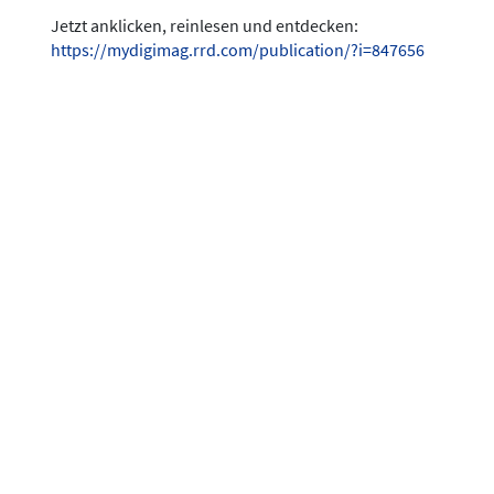
Jetzt anklicken, reinlesen und entdecken:
https://mydigimag.rrd.com/publication/?i=847656