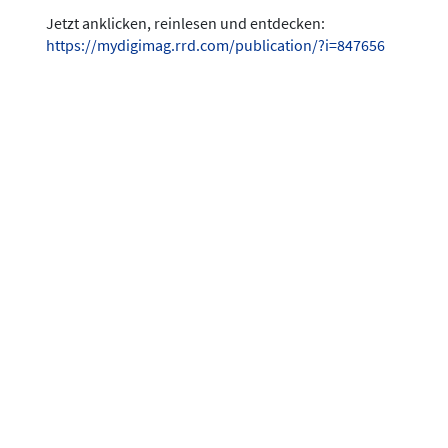
Jetzt anklicken, reinlesen und entdecken:
https://mydigimag.rrd.com/publication/?i=847656