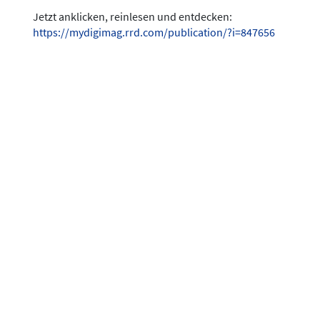
Jetzt anklicken, reinlesen und entdecken:
https://mydigimag.rrd.com/publication/?i=847656