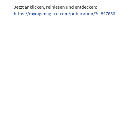
Jetzt anklicken, reinlesen und entdecken:
https://mydigimag.rrd.com/publication/?i=847656