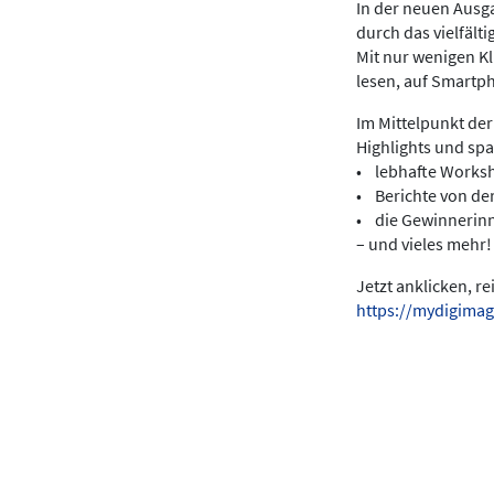
In der neuen Ausga
durch das vielfält
Mit nur wenigen K
lesen, auf Smartp
Im Mittelpunkt der
Highlights und sp
• lebhafte Works
• Berichte von de
• die Gewinnerin
– und vieles mehr!
Jetzt anklicken, r
https://mydigimag