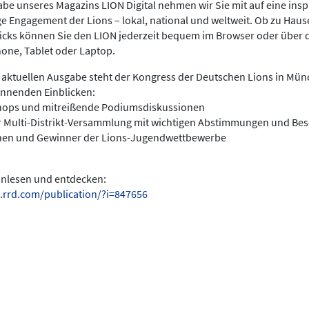
be unseres Magazins LION Digital nehmen wir Sie mit auf eine insp
ige Engagement der Lions – lokal, national und weltweit. Ob zu Hau
licks können Sie den LION jederzeit bequem im Browser oder über 
hone, Tablet oder Laptop.
 aktuellen Ausgabe steht der Kongress der Deutschen Lions in Münc
annenden Einblicken:
hops und mitreißende Podiumsdiskussionen
r Multi-Distrikt-Versammlung mit wichtigen Abstimmungen und Be
nen und Gewinner der Lions-Jugendwettbewerbe
einlesen und entdecken:
.rrd.com/publication/?i=847656