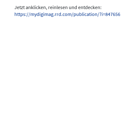
Jetzt anklicken, reinlesen und entdecken:
https://mydigimag.rrd.com/publication/?i=847656