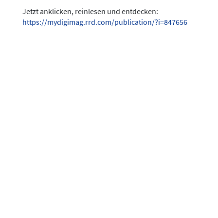
Jetzt anklicken, reinlesen und entdecken:
https://mydigimag.rrd.com/publication/?i=847656