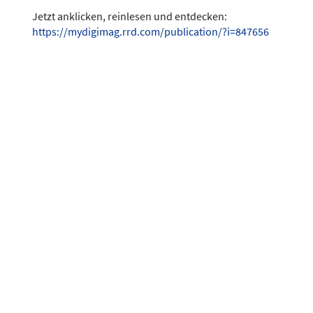
Jetzt anklicken, reinlesen und entdecken:
https://mydigimag.rrd.com/publication/?i=847656