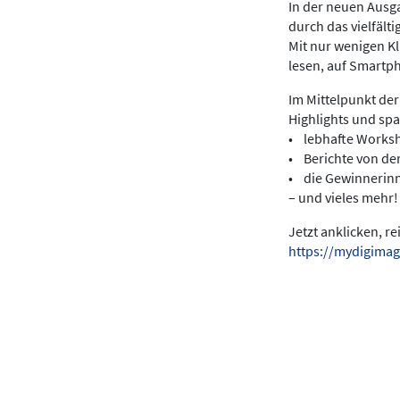
In der neuen Ausga
durch das vielfält
Mit nur wenigen K
lesen, auf Smartp
Im Mittelpunkt der
Highlights und sp
• lebhafte Works
• Berichte von de
• die Gewinnerin
– und vieles mehr!
Jetzt anklicken, r
https://mydigimag