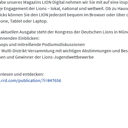
be unseres Magazins LION Digital nehmen wir Sie mit auf eine insp
ige Engagement der Lions – lokal, national und weltweit. Ob zu Hau
licks können Sie den LION jederzeit bequem im Browser oder über 
hone, Tablet oder Laptop.
 aktuellen Ausgabe steht der Kongress der Deutschen Lions in Münc
annenden Einblicken:
hops und mitreißende Podiumsdiskussionen
r Multi-Distrikt-Versammlung mit wichtigen Abstimmungen und Be
nen und Gewinner der Lions-Jugendwettbewerbe
einlesen und entdecken:
.rrd.com/publication/?i=847656