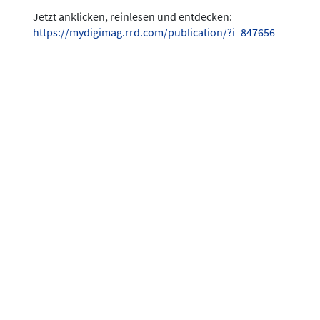
Jetzt anklicken, reinlesen und entdecken:
https://mydigimag.rrd.com/publication/?i=847656