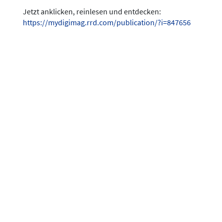
Jetzt anklicken, reinlesen und entdecken:
https://mydigimag.rrd.com/publication/?i=847656