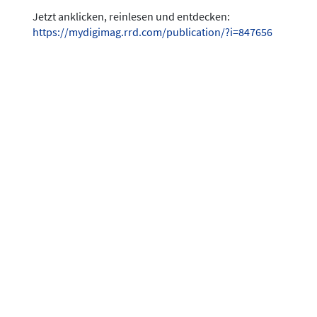
Jetzt anklicken, reinlesen und entdecken:
https://mydigimag.rrd.com/publication/?i=847656