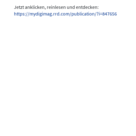
Jetzt anklicken, reinlesen und entdecken:
https://mydigimag.rrd.com/publication/?i=847656