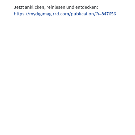
Jetzt anklicken, reinlesen und entdecken:
https://mydigimag.rrd.com/publication/?i=847656