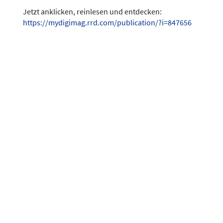
Jetzt anklicken, reinlesen und entdecken:
https://mydigimag.rrd.com/publication/?i=847656