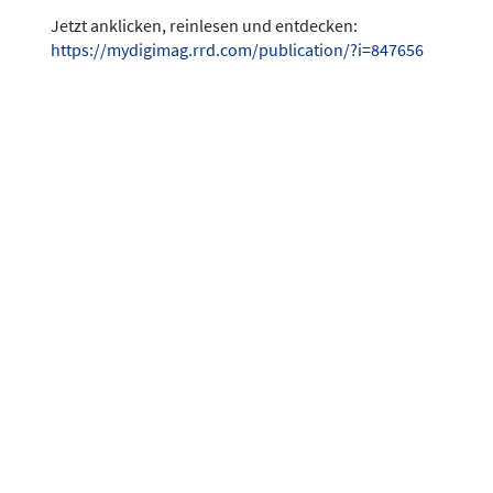
Jetzt anklicken, reinlesen und entdecken:
https://mydigimag.rrd.com/publication/?i=847656