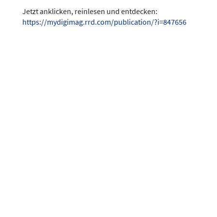
Jetzt anklicken, reinlesen und entdecken:
https://mydigimag.rrd.com/publication/?i=847656