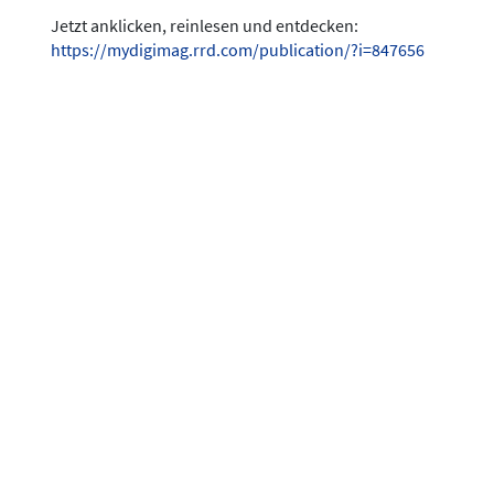
Jetzt anklicken, reinlesen und entdecken:
https://mydigimag.rrd.com/publication/?i=847656