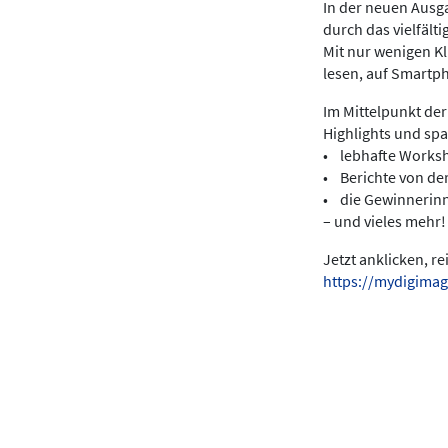
In der neuen Ausga
durch das vielfält
Mit nur wenigen K
lesen, auf Smartp
Im Mittelpunkt der
Highlights und sp
• lebhafte Works
• Berichte von de
• die Gewinnerin
– und vieles mehr!
Jetzt anklicken, r
https://mydigimag