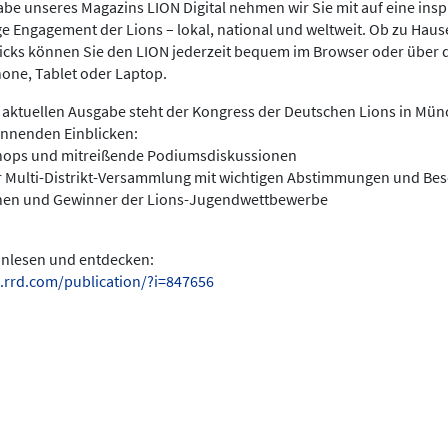
be unseres Magazins LION Digital nehmen wir Sie mit auf eine insp
ige Engagement der Lions – lokal, national und weltweit. Ob zu Hau
licks können Sie den LION jederzeit bequem im Browser oder über 
hone, Tablet oder Laptop.
 aktuellen Ausgabe steht der Kongress der Deutschen Lions in Münc
annenden Einblicken:
hops und mitreißende Podiumsdiskussionen
r Multi-Distrikt-Versammlung mit wichtigen Abstimmungen und Be
nen und Gewinner der Lions-Jugendwettbewerbe
einlesen und entdecken:
.rrd.com/publication/?i=847656