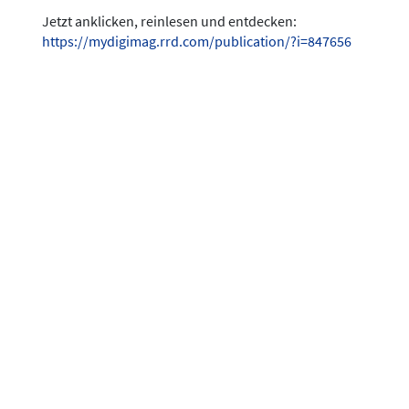
Jetzt anklicken, reinlesen und entdecken:
https://mydigimag.rrd.com/publication/?i=847656