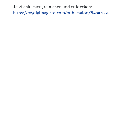
Jetzt anklicken, reinlesen und entdecken:
https://mydigimag.rrd.com/publication/?i=847656