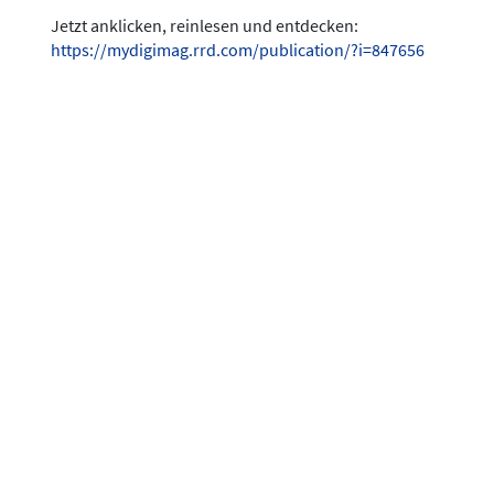
Jetzt anklicken, reinlesen und entdecken:
https://mydigimag.rrd.com/publication/?i=847656