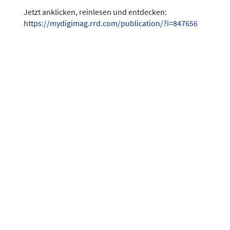
Jetzt anklicken, reinlesen und entdecken:
https://mydigimag.rrd.com/publication/?i=847656