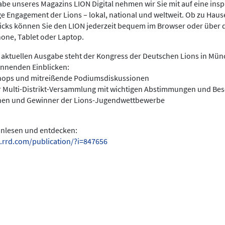
be unseres Magazins LION Digital nehmen wir Sie mit auf eine insp
ige Engagement der Lions – lokal, national und weltweit. Ob zu Hau
licks können Sie den LION jederzeit bequem im Browser oder über 
hone, Tablet oder Laptop.
 aktuellen Ausgabe steht der Kongress der Deutschen Lions in Münc
annenden Einblicken:
hops und mitreißende Podiumsdiskussionen
r Multi-Distrikt-Versammlung mit wichtigen Abstimmungen und Be
nen und Gewinner der Lions-Jugendwettbewerbe
einlesen und entdecken:
.rrd.com/publication/?i=847656