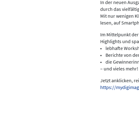
In der neuen Ausga
durch das vielfält
Mit nur wenigen K
lesen, auf Smartp
Im Mittelpunkt der
Highlights und sp
• lebhafte Works
• Berichte von de
• die Gewinnerin
– und vieles mehr!
Jetzt anklicken, r
https://mydigimag